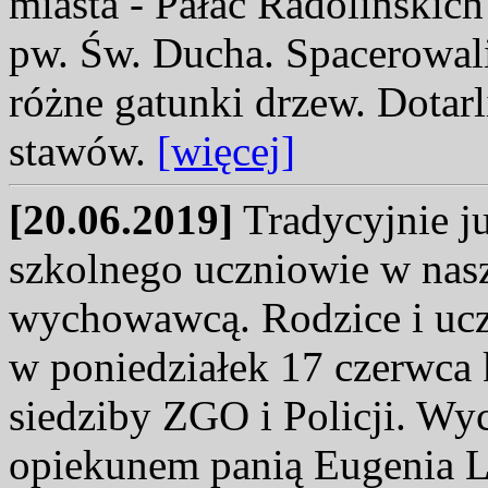
miasta - Pałac Radolińskich
pw. Św. Ducha. Spacerowali 
różne gatunki drzew. Dota
stawów.
[więcej]
[20.06.2019]
Tradycyjnie ju
szkolnego uczniowie w nasz
wychowawcą. Rodzice i uczn
w poniedziałek 17 czerwca 
siedziby ZGO i Policji. W
opiekunem panią Eugenia L