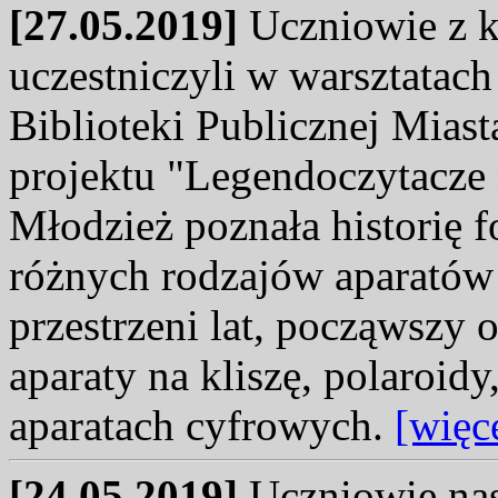
[27.05.2019]
Uczniowie z k
uczestniczyli w warsztatach 
Biblioteki Publicznej Mias
projektu "Legendoczytacze 
Młodzież poznała historię f
różnych rodzajów aparató
przestrzeni lat, począwszy 
aparaty na kliszę, polaroi
aparatach cyfrowych.
[więc
[24.05.2019]
Uczniowie nas