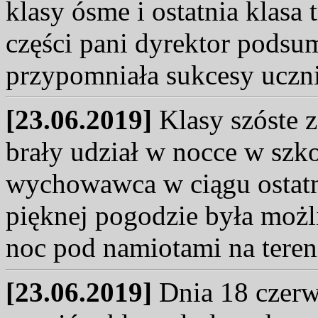
klasy ósme i ostatnia klasa
części pani dyrektor podsu
przypomniała sukcesy uczn
[23.06.2019]
Klasy szóste 
brały udział w nocce w szk
wychowawca w ciągu ostatn
pięknej pogodzie była możl
noc pod namiotami na teren
[23.06.2019]
Dnia 18 czerwc