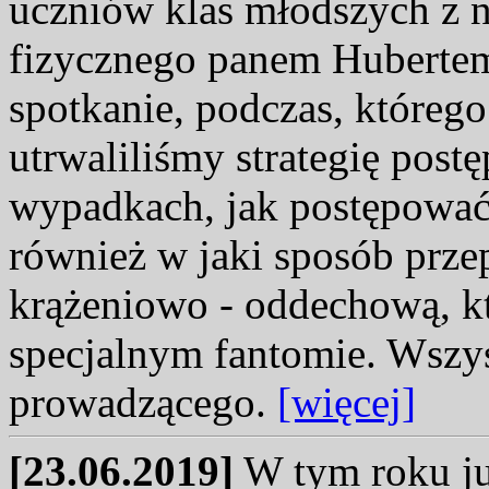
uczniów klas młodszych z
fizycznego panem Hubertem
spotkanie, podczas, któreg
utrwaliliśmy strategię pos
wypadkach, jak postępować 
również w jaki sposób prze
krążeniowo - oddechową, kt
specjalnym fantomie. Wszys
prowadzącego.
[więcej]
[23.06.2019]
W tym roku ju