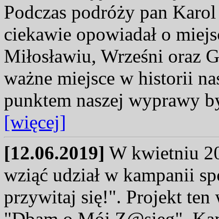
Podczas podróży pan Karol 
ciekawie opowiadał o miejs
Miłosławiu, Wrześni oraz G
ważne miejsce w historii n
punktem naszej wyprawy by
[więcej]
[12.06.2019]
W kwietniu 20
wziąć udział w kampanii spo
przywitaj się!". Projekt te
"Dbam o Mój Z@sięg". Kam