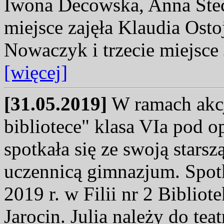
Iwona Decowska, Anna Stec
miejsce zajęła Klaudia Osto
Nowaczyk i trzecie miejsce
[więcej]
[31.05.2019]
W ramach akcj
bibliotece" klasa VIa pod 
spotkała się ze swoją stars
uczennicą gimnazjum. Spot
2019 r. w Filii nr 2 Biblio
Jarocin. Julia należy do tea