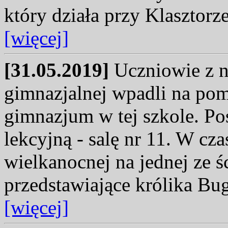
który działa przy Klasztorz
[więcej]
[31.05.2019]
Uczniowie z na
gimnazjalnej wpadli na pom
gimnazjum w tej szkole. Po
lekcyjną - salę nr 11. W cz
wielkanocnej na jednej ze ś
przedstawiające królika Bu
[więcej]