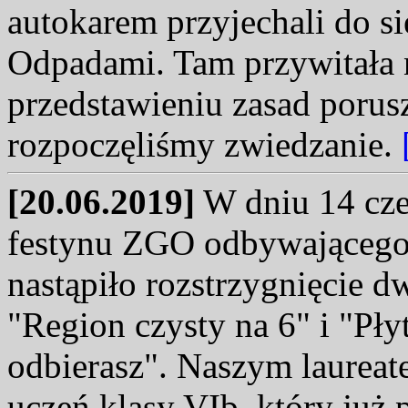
autokarem przyjechali do s
Odpadami. Tam przywitała n
przedstawieniu zasad porusz
rozpoczęliśmy zwiedzanie.
[20.06.2019]
W dniu 14 cze
festynu ZGO odbywającego 
nastąpiło rozstrzygnięcie 
"Region czysty na 6" i "Pł
odbierasz". Naszym laurea
uczeń klasy VIb, który już 