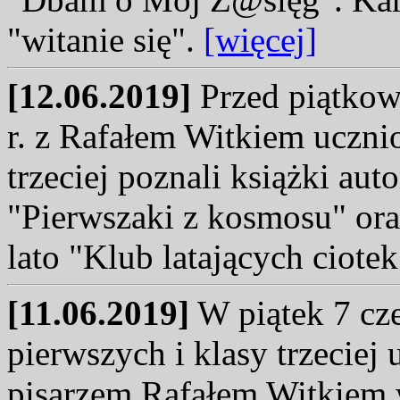
"witanie się".
[więcej]
[12.06.2019]
Przed piątkow
r. z Rafałem Witkiem ucznio
trzeciej poznali książki au
"Pierwszaki z kosmosu" ora
lato "Klub latających ciote
[11.06.2019]
W piątek 7 cze
pierwszych i klasy trzeciej 
pisarzem Rafałem Witkiem w 