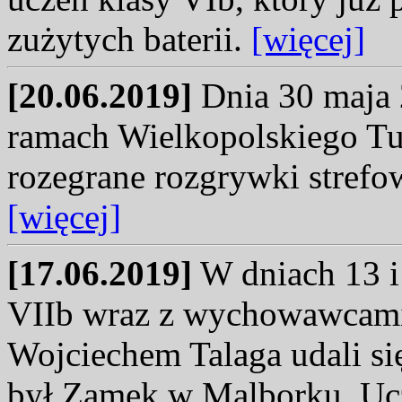
zużytych baterii.
[więcej]
[20.06.2019]
Dnia 30 maja 
ramach Wielkopolskiego T
rozegrane rozgrywki stref
[więcej]
[17.06.2019]
W dniach 13 i 
VIIb wraz z wychowawcami
Wojciechem Talaga udali si
był Zamek w Malborku. Ucz