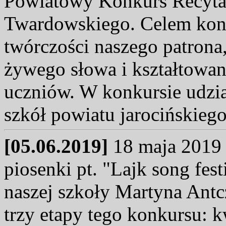
Powiatowy Konkurs Recytato
Twardowskiego. Celem konk
twórczości naszego patrona
żywego słowa i kształtowani
uczniów. W konkursie udzia
szkół powiatu jarocińskieg
[05.06.2019]
18 maja 2019 r
piosenki pt. "Lajk song fes
naszej szkoły Martyna Antc
trzy etapy tego konkursu: kw