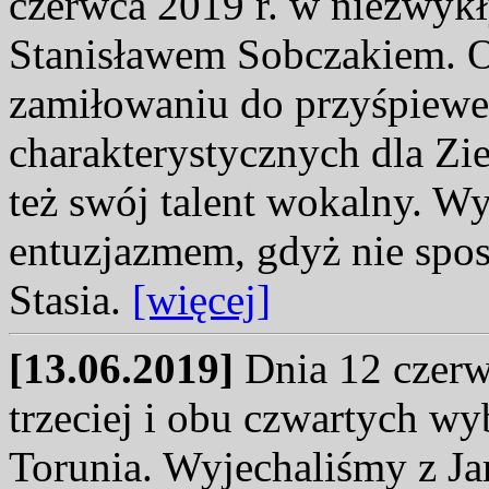
czerwca 2019 r. w niezwykł
Stanisławem Sobczakiem. 
zamiłowaniu do przyśpiewek
charakterystycznych dla Zi
też swój talent wokalny. Wy
entuzjazmem, gdyż nie spos
Stasia.
[więcej]
[13.06.2019]
Dnia 12 czerw
trzeciej i obu czwartych wy
Torunia. Wyjechaliśmy z Jar