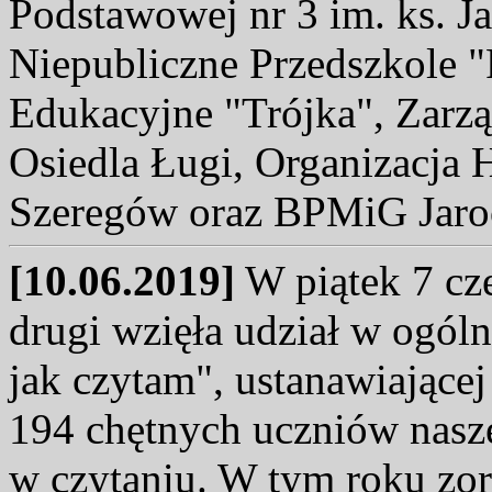
Podstawowej nr 3 im. ks. J
Niepubliczne Przedszkole 
Edukacyjne "Trójka", Zarzą
Osiedla Ługi, Organizacja 
Szeregów oraz BPMiG Jaroci
[10.06.2019]
W piątek 7 cze
drugi wzięła udział w ogóln
jak czytam", ustanawiającej
194 chętnych uczniów nasze
w czytaniu. W tym roku zor