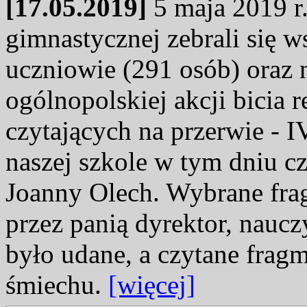
[17.05.2019]
5 maja 2019 r.
gimnastycznej zebrali się 
uczniowie (291 osób) oraz 
ogólnopolskiej akcji bicia 
czytających na przerwie
naszej szkole w tym dniu c
Joanny Olech. Wybrane fra
przez panią dyrektor, naucz
było udane, a czytane fra
śmiechu.
[więcej]