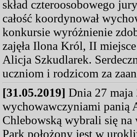
skład czteroosobowego jury
całość koordynował wycho
konkursie wyróżnienie zdob
zajęła Ilona Król, II miejs
Alicja Szkudlarek. Serdecz
uczniom i rodzicom za zaa
[31.05.2019]
Dnia 27 maja 2
wychowawczyniami panią Ar
Chlebowską wybrali się na 
Park położony jest w urokl