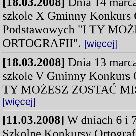
[18.03.2008]
Dnia 14 marca 
szkole X Gminny Konkurs O
Podstawowych "I TY M
ORTOGRAFII".
[więcej]
[18.03.2008]
Dnia 13 marca 
szkole V Gminny Konkurs O
TY MOŻESZ ZOSTAĆ MI
[więcej]
[11.03.2008]
W dniach 6 i 7
Szkolne Konkursy Ortograf