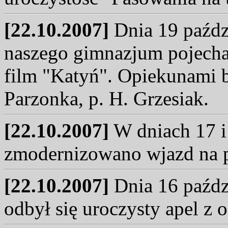
[22.10.2007]
Dnia 19 paźdz
naszego gimnazjum pojecha
film "Katyń". Opiekunami b
Parzonka, p. H. Grzesiak.
[22.10.2007]
W dniach 17 i
zmodernizowano wjazd na p
[22.10.2007]
Dnia 16 paździ
odbył się uroczysty apel z 