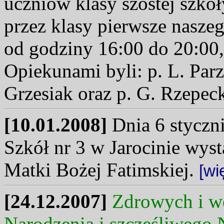
uczniów klasy szóstej szk
przez klasy pierwsze nasze
od godziny 16:00 do 20:00,
Opiekunami byli: p. L. Parz
Grzesiak oraz p. G. Rzepeck
[10.01.2008]
Dnia 6 styczn
Szkół nr 3 w Jarocinie wyst
Matki Bożej Fatimskiej.
[wi
[24.12.2007]
Zdrowych i w
Narodzenia i szczęśliwego