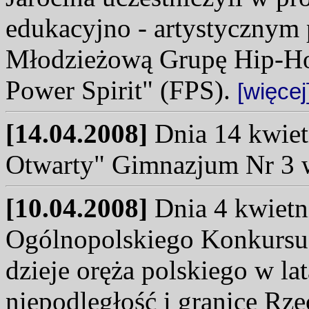
edukacyjno - artystycznym
Młodzieżową Grupę Hip-Ho
Power Spirit" (FPS).
[więcej
[14.04.2008]
Dnia 14 kwietn
Otwarty" Gimnazjum Nr 3 w
[10.04.2008]
Dnia 4 kwietni
Ogólnopolskiego Konkursu 
dzieje oręża polskiego w la
niepodległość i granice Rze