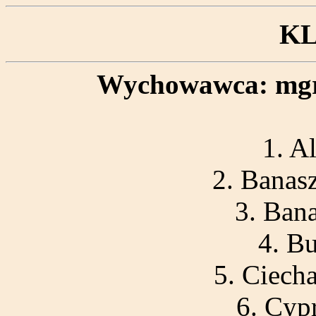
KL
Wychowawca: mgr
1. A
2. Banas
3. Ban
4. B
5. Ciech
6. Cyp